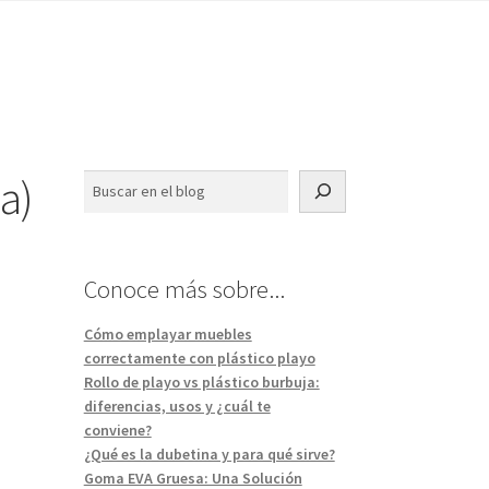
a)
Buscar
Conoce más sobre...
Cómo emplayar muebles
correctamente con plástico playo
Rollo de playo vs plástico burbuja:
diferencias, usos y ¿cuál te
conviene?
¿Qué es la dubetina y para qué sirve?
Goma EVA Gruesa: Una Solución