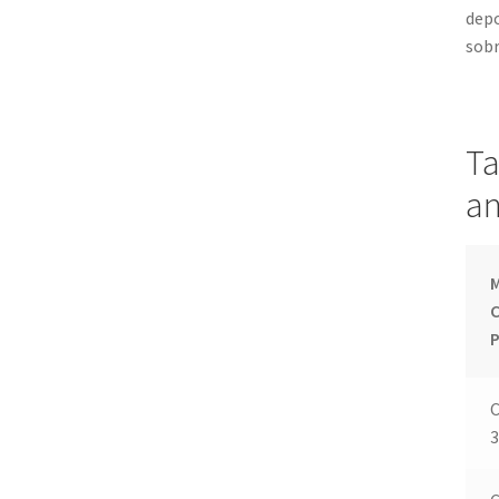
depo
sobr
Ta
an
M
C
3