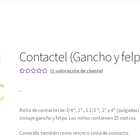
Contactel (Gancho y felp
(
1
valoración de cliente)
Valorado con
1
5.00
de 5 en
Rango
-
base a
de
valoración de
un cliente
Rollo de contactel de 3/4 “, 1” , 1 1/2 “, 2″ y 4” (pulgadas)
precios:
Incluye gancho y felpa. Los rollos contienen 25 metros.
desde
Conocido también como velcro o cinta de contacto.
$70.00