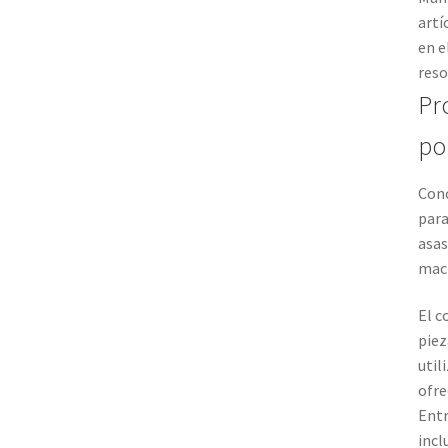
artí
en e
reso
Pr
po
Cono
para
asas
macr
El c
piez
util
ofre
Entr
incl