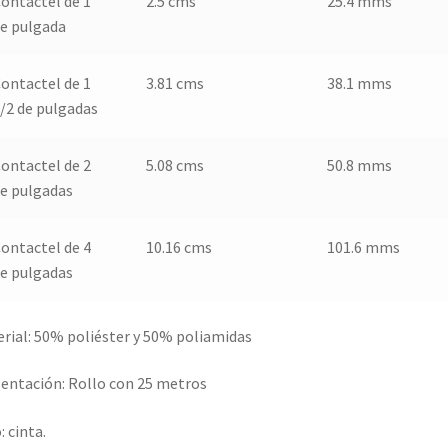
ontactel de 1
2.5 cms
25.4 mms
e pulgada
ontactel de 1
3.81 cms
38.1 mms
/2 de pulgadas
ontactel de 2
5.08 cms
50.8 mms
e pulgadas
ontactel de 4
10.16 cms
101.6 mms
e pulgadas
rial: 50% poliéster y 50% poliamidas
entación: Rollo con 25 metros
: cinta.