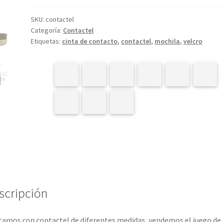
hasta
SKU:
contactel
$360.00
Categoría:
Contactel
Etiquetas:
cinta de contacto
,
contactel
,
mochila
,
velcro
scripción
amos con contactel de diferentes medidas, vendemos el juego de