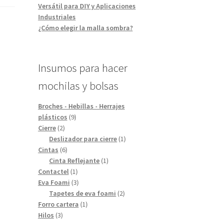
Versátil para DIY y Aplicaciones
Industriales
¿Cómo elegir la malla sombra?
Insumos para hacer
mochilas y bolsas
Broches - Hebillas - Herrajes
9
plásticos
9
2
productos
Cierre
2
productos
1
Deslizador para cierre
1
6
producto
Cintas
6
productos
1
Cinta Reflejante
1
1
producto
Contactel
1
producto
3
Eva Foami
3
productos
2
Tapetes de eva foami
2
1
productos
Forro cartera
1
3
producto
Hilos
3