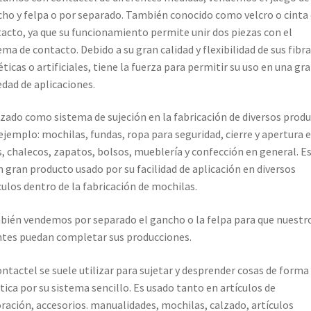
ho y felpa o por separado. También conocido como velcro o cinta
acto, ya que su funcionamiento permite unir dos piezas con el
ema de contacto. Debido a su gran calidad y flexibilidad de sus fibr
éticas o artificiales, tiene la fuerza para permitir su uso en una gr
edad de aplicaciones.
izado como sistema de sujeción en la fabricación de diversos prod
ejemplo: mochilas, fundas, ropa para seguridad, cierre y apertura 
s, chalecos, zapatos, bolsos, mueblería y confección en general. E
n gran producto usado por su facilidad de aplicación en diversos
culos dentro de la fabricación de mochilas.
ién vendemos por separado el gancho o la felpa para que nuestr
ntes puedan completar sus producciones.
ontactel se suele utilizar para sujetar y desprender cosas de forma
tica por su sistema sencillo. Es usado tanto en artículos de
ración, accesorios. manualidades, mochilas, calzado, artículos