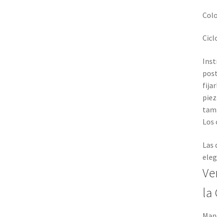
Colo
Cicl
Inst
post
fija
piez
tamb
Los 
Las 
eleg
Ve
la
Mane