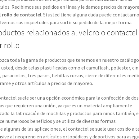
culos. Recibimos sus pedidos en línea y le damos precios de mayor
l
rollo de contactel
. Si usted tiene alguna duda puede contactarno
lvemos sus inquietudes para surtir su pedido de la mejor forma.
oductos relacionados al velcro o contactel
r rollo
zca toda la gama de productos que tenemos en nuestro catálogo
 usted, desde telas plastificadas como el camuflash, poliester, cin
, pasacintos, tres pasos, hebillas curvas, cierre de diferentes medi
ame y otros artículos a precios de mayoreo.
ontactel suele ser una opción económica para la confección de dos
as que requieren una unión, ya que es un material ampliamente
izado la fabricación de mochilas y productos para niños también, 
ce numerosos beneficios y se utiliza de diversas formas.
e algunas de las aplicaciones, el contactel se suele usar cosido a t
usive al neopreno en artículos ortopédicos y deportivos para aseg