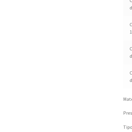
C
d
C
1
C
d
C
d
Mate
Pres
Tipo