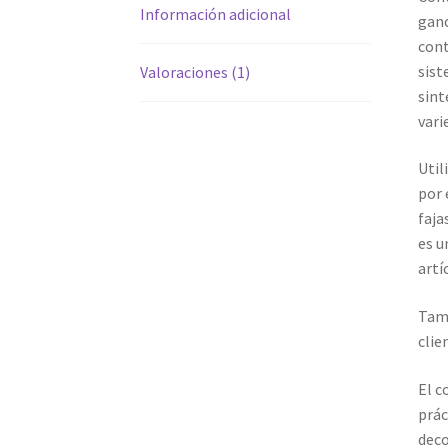
Información adicional
ganc
cont
sist
Valoraciones (1)
sint
vari
Util
por 
faja
es u
artí
Tamb
clie
El c
prác
deco