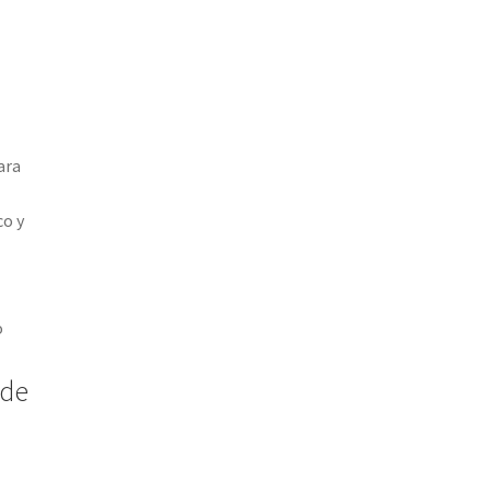
ara
co y
o
 de