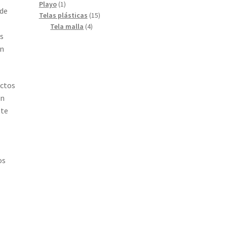
productos
1
Playo
1
 de
producto
15
Telas plásticas
15
4
productos
Tela malla
4
as
productos
an
uctos
en
ste
os