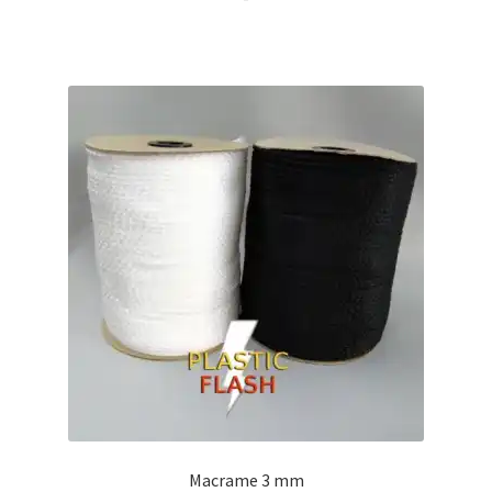
5.00
de 5
de
precios:
desde
$12.00
hasta
$18.00
Macrame 3 mm