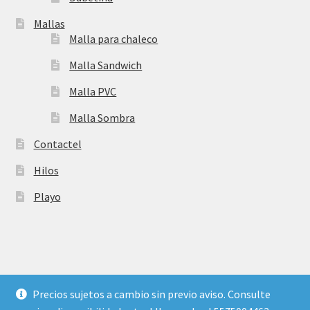
Mallas
Malla para chaleco
Malla Sandwich
Malla PVC
Malla Sombra
Contactel
Hilos
Playo
©
Plastic Flash
- Somos proveedores de materiales para
Precios sujetos a cambio sin previo aviso. Consulte
mochilas. Peletería de insumos para fabricar mochilas,