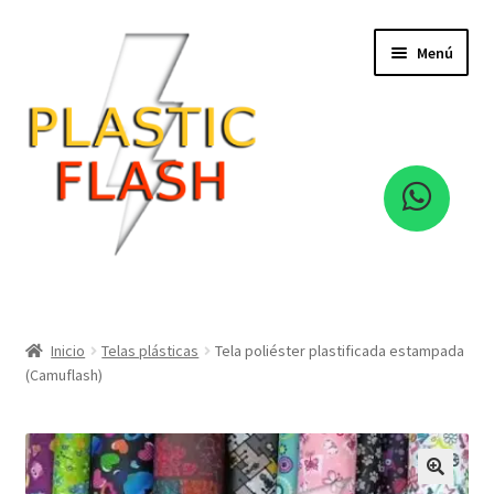
Ir
Ir
Menú
a
al
la
contenido
navegación
Hebillas
Cintas
Inicio
Telas plásticas
Tela poliéster plastificada estampada
(Camuflash)
Cierre
Expandi
Eva Foami
el