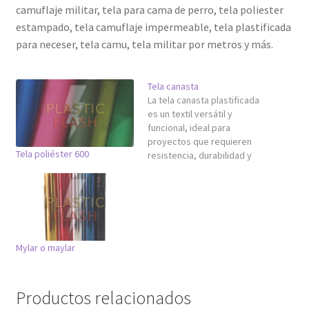
camuflaje militar, tela para cama de perro, tela poliester
estampado, tela camuflaje impermeable, tela plastificada
para neceser, tela camu, tela militar por metros y más.
Tela canasta
La tela canasta plastificada
es un textil versátil y
funcional, ideal para
proyectos que requieren
Tela poliéster 600
resistencia, durabilidad y
acabado profesional.
Fabricada con poliéster y
recubrimiento plastificado,
esta tela tiene una textura
semi rígida y un gramaje de
420 deniers, lo que la hace
Mylar o maylar
perfecta para aplicaciones
de uso frecuente, tanto…
Productos relacionados