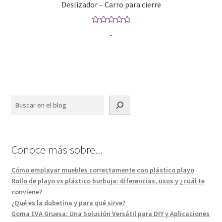
Deslizador – Carro para cierre
Valorado con
Rango
-
5.00
de 5
de
precios:
desde
$350.00
hasta
Buscar
$2,200.00
Conoce más sobre...
Cómo emplayar muebles correctamente con plástico playo
Rollo de playo vs plástico burbuja: diferencias, usos y ¿cuál te
conviene?
¿Qué es la dubetina y para qué sirve?
Goma EVA Gruesa: Una Solución Versátil para DIY y Aplicaciones