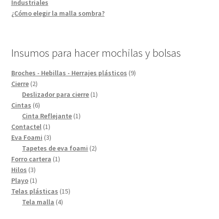
Industriales
¿Cómo elegir la malla sombra?
Insumos para hacer mochilas y bolsas
9
Broches - Hebillas - Herrajes plásticos
9
2
productos
Cierre
2
productos
1
Deslizador para cierre
1
6
producto
Cintas
6
productos
1
Cinta Reflejante
1
1
producto
Contactel
1
producto
3
Eva Foami
3
productos
2
Tapetes de eva foami
2
1
productos
Forro cartera
1
3
producto
Hilos
3
productos
1
Playo
1
producto
15
Telas plásticas
15
4
productos
Tela malla
4
productos