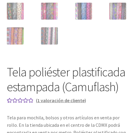
Playo
Tela poliéster plastificada
estampada (Camuflash)
(
1
valoración de cliente)
Valorado con
1
5.00
de 5 en
Tela para mochila, bolsos y otros artículos en venta por
base a
rollo. En la tienda ubicada en el centro de la CDMX podrá
valoración de
encontrarla en venta por metro. Poliéster plastificado con