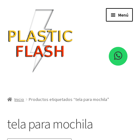
Ir
Ir
Menú
a
al
la
contenido
navegación
Hebillas
Cintas
Inicio
Productos etiquetados “tela para mochila”
Cierre
tela para mochila
Expandi
Eva Foami
el