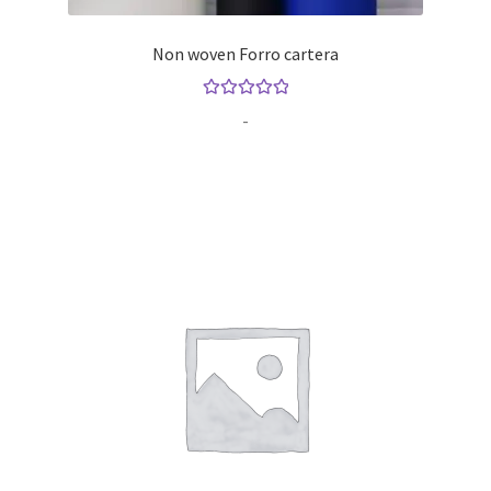
Non woven Forro cartera
Valorado con
Rango
-
5.00
de 5
de
precios:
desde
$12.00
hasta
$18.00