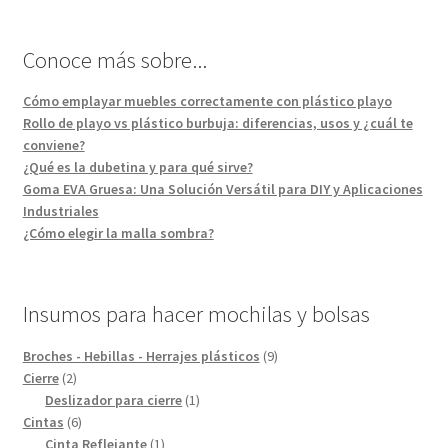
Conoce más sobre...
Cómo emplayar muebles correctamente con plástico playo
Rollo de playo vs plástico burbuja: diferencias, usos y ¿cuál te
conviene?
¿Qué es la dubetina y para qué sirve?
Goma EVA Gruesa: Una Solución Versátil para DIY y Aplicaciones
Industriales
¿Cómo elegir la malla sombra?
Insumos para hacer mochilas y bolsas
9
Broches - Hebillas - Herrajes plásticos
9
2
productos
Cierre
2
productos
1
Deslizador para cierre
1
6
producto
Cintas
6
productos
1
Cinta Reflejante
1