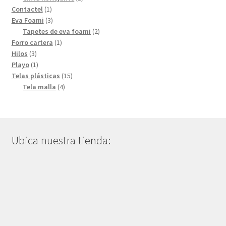
1
producto
Contactel
1
producto
3
Eva Foami
3
productos
2
Tapetes de eva foami
2
1
productos
Forro cartera
1
3
producto
Hilos
3
productos
1
Playo
1
producto
15
Telas plásticas
15
4
productos
Tela malla
4
productos
Ubica nuestra tienda: