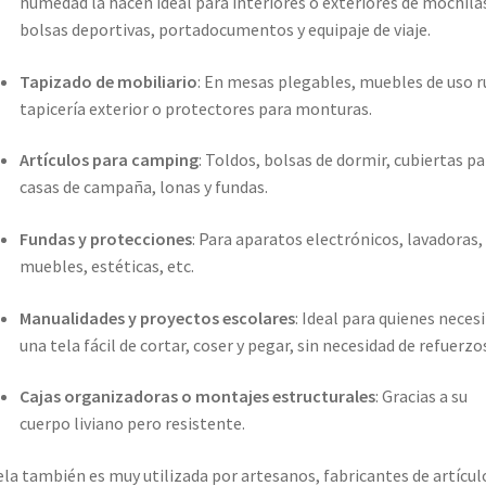
humedad la hacen ideal para interiores o exteriores de mochila
bolsas deportivas, portadocumentos y equipaje de viaje.
Tapizado de mobiliario
: En mesas plegables, muebles de uso r
tapicería exterior o protectores para monturas.
Artículos para camping
: Toldos, bolsas de dormir, cubiertas pa
casas de campaña, lonas y fundas.
Fundas y protecciones
: Para aparatos electrónicos, lavadoras,
muebles, estéticas, etc.
Manualidades y proyectos escolares
: Ideal para quienes neces
una tela fácil de cortar, coser y pegar, sin necesidad de refuerzo
Cajas organizadoras o montajes estructurales
: Gracias a su
cuerpo liviano pero resistente.
ela también es muy utilizada por artesanos, fabricantes de artícul