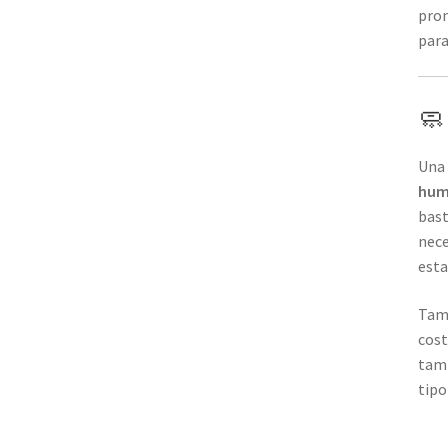
prom
para
🧼
Una 
hum
bast
nece
esta
Tam
cost
tam
tipo