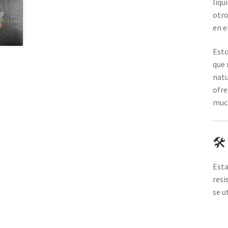
líqu
otro
en el
Esto
que 
natu
ofre
muc
🛠️
Esta
resi
se ut