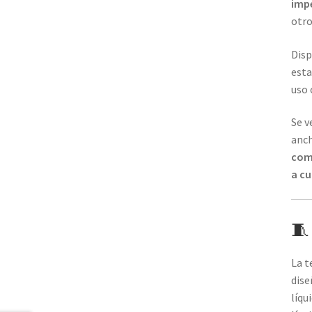
imp
otro
Disp
esta
uso 
Se 
anch
com
a cu
🧵
La t
dise
líqu