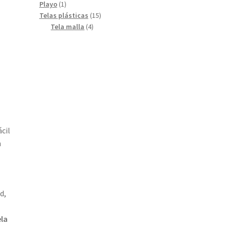
productos
1
Playo
1
producto
15
Telas plásticas
15
4
productos
Tela malla
4
productos
cil
n
d,
ela