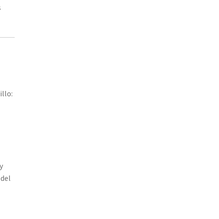
s
llo:
y
 del