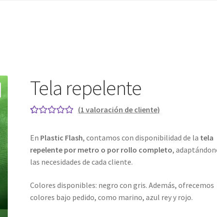
Tela repelente
(
1
valoración de cliente)
Valorado con
1
5.00
de 5 en
En
Plastic Flash
, contamos con disponibilidad de la
tela
base a
repelente por metro o por rollo completo
, adaptándon
valoración de
las necesidades de cada cliente.
un cliente
Colores disponibles: negro con gris. Además, ofrecemos
colores bajo pedido, como marino, azul rey y rojo.