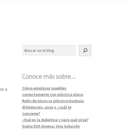
Buscar
Conoce más sobre...
Cómo emplayar muebles
os a
correctamente con plástico playo
Rollo de playo vs plástico burbuja:
diferencias, usos y ¿cuál te
conviene?
¿Qué es la dubetina y para qué sirve?
Goma EVA Gruesa: Una Solución