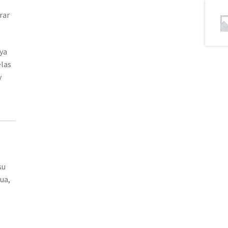
rar
 ya
elas
y
su
gua,