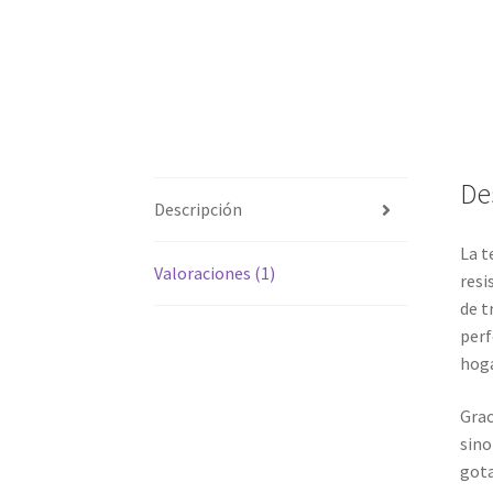
De
Descripción
La t
Valoraciones (1)
resi
de t
perf
hoga
Grac
sino
gota