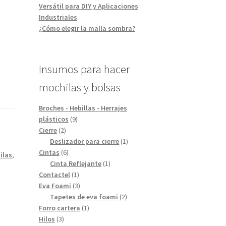
Versátil para DIY y Aplicaciones
Industriales
¿Cómo elegir la malla sombra?
Insumos para hacer
mochilas y bolsas
Broches - Hebillas - Herrajes
9
plásticos
9
2
productos
Cierre
2
productos
1
Deslizador para cierre
1
6
producto
Cintas
6
ilas
,
productos
1
Cinta Reflejante
1
1
producto
Contactel
1
producto
3
Eva Foami
3
productos
2
Tapetes de eva foami
2
1
productos
Forro cartera
1
3
producto
Hilos
3