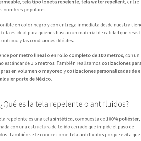
ermeable
,
tela tipo loneta repelente
,
tela water repellent
, entre
s nombres populares.
onible en color negro y con entrega inmediata desde nuestra tien
 tela es ideal para quienes buscan un material de calidad que resist
continuo y las condiciones difíciles.
vende
por metro lineal o en rollo completo de 100 metros
, con un
o estándar de
1.5 metros
. También realizamos
cotizaciones par
pras en volumen o mayoreo
y
cotizaciones personalizadas de e
alquier parte de México
.
 ¿Qué es la tela repelente o antifluidos?
ela repelente es una tela
sintética
, compuesta de
100% poliéster
,
ñada con una estructura de tejido cerrado que impide el paso de
idos. También se le conoce como
tela antifluidos
porque evita que 