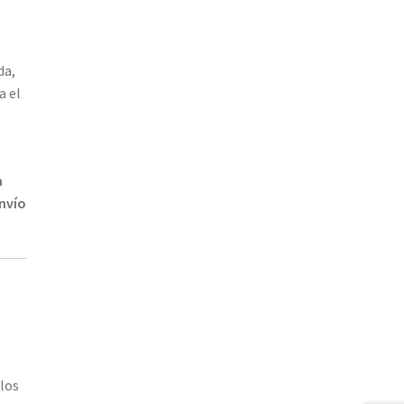
da,
a el
a
nvío
los