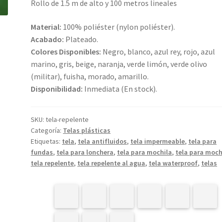
Rollo de 1.5 m de alto y 100 metros lineales
Material:
100% poliéster (nylon poliéster).
Acabado:
Plateado.
Colores Disponibles:
Negro, blanco, azul rey, rojo, azul
marino, gris, beige, naranja, verde limón, verde olivo
(militar), fuisha, morado, amarillo.
Disponibilidad:
Inmediata (En stock).
SKU:
tela-repelente
Categoría:
Telas plásticas
Etiquetas:
tela
,
tela antifluidos
,
tela impermeable
,
tela para
fundas
,
tela para lonchera
,
tela para mochila
,
tela para moch
tela repelente
,
tela repelente al agua
,
tela waterproof
,
telas