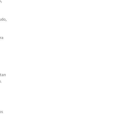
s,
udo,
ra
itan
s.
os