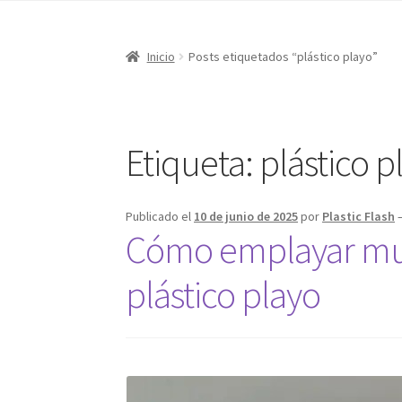
Inicio
Posts etiquetados “plástico playo”
Etiqueta:
plástico p
Publicado el
10 de junio de 2025
por
Plastic Flash
Cómo emplayar mu
plástico playo