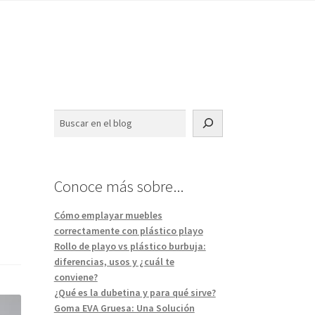
Buscar
Conoce más sobre...
Cómo emplayar muebles
correctamente con plástico playo
Rollo de playo vs plástico burbuja:
diferencias, usos y ¿cuál te
conviene?
¿Qué es la dubetina y para qué sirve?
Goma EVA Gruesa: Una Solución