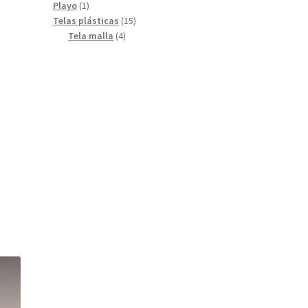
productos
1
Playo
1
producto
15
Telas plásticas
15
4
productos
Tela malla
4
productos