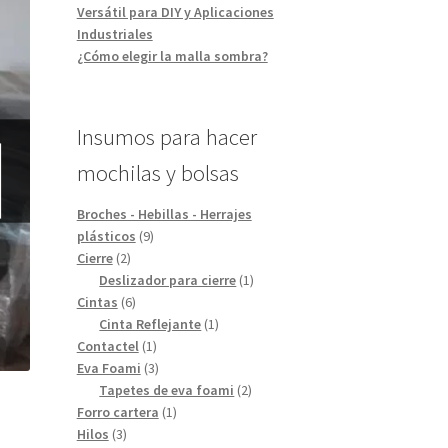
Versátil para DIY y Aplicaciones
Industriales
¿Cómo elegir la malla sombra?
Insumos para hacer
mochilas y bolsas
Broches - Hebillas - Herrajes
9
plásticos
9
2
productos
Cierre
2
productos
1
Deslizador para cierre
1
6
producto
Cintas
6
productos
1
Cinta Reflejante
1
1
producto
Contactel
1
producto
3
Eva Foami
3
productos
2
Tapetes de eva foami
2
1
productos
Forro cartera
1
3
producto
Hilos
3