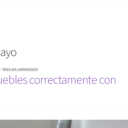
layo
—
Deja un comentario
ebles correctamente con