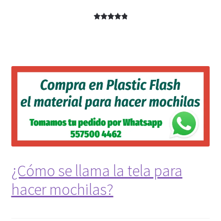
Valorado
1
con
5.00
de 5 en
base a
valoración
de un
cliente
¿Cómo se llama la tela para
hacer mochilas?