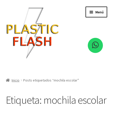
Ir
Ir
Menú
a
al
la
contenido
navegación
Hebillas
Cintas
Inicio
Posts etiquetados “mochila escolar”
Cierre
Etiqueta:
mochila escolar
Expandi
Eva Foami
el