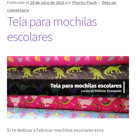
Publicado el
28 de julio de 2023
por
Plastic Flash
—
Deja un
menú
Expandi
Telas
comentario
hijo
el
Tela para mochilas
menú
Expandi
Mallas
hijo
el
escolares
menú
Contactel
hijo
Hilos
Playo
Si te dedicas a fabricar mochilas escolares esta