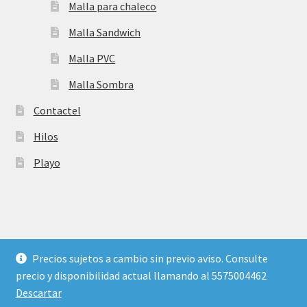
Malla para chaleco
Malla Sandwich
Malla PVC
Malla Sombra
Contactel
Hilos
Playo
©
Plastic Flash
- Somos proveedores de materiales para
Precios sujetos a cambio sin previo aviso. Consulte
mochilas. Peletería de insumos para fabricar mochilas,
precio y disponibilidad actual llamando al 5575004462
bolsas y más.
Descartar