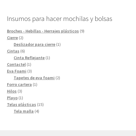
Insumos para hacer mochilas y bolsas
9
Broches - Hebillas - Herrajes plásticos
9
2
productos
Cierre
2
productos
1
Deslizador para cierre
1
6
producto
Cintas
6
productos
1
Cinta Reflejante
1
1
producto
Contactel
1
producto
3
Eva Foami
3
productos
2
Tapetes de eva foami
2
1
productos
Forro cartera
1
3
producto
Hilos
3
productos
1
Playo
1
producto
15
Telas plásticas
15
4
productos
Tela malla
4
productos