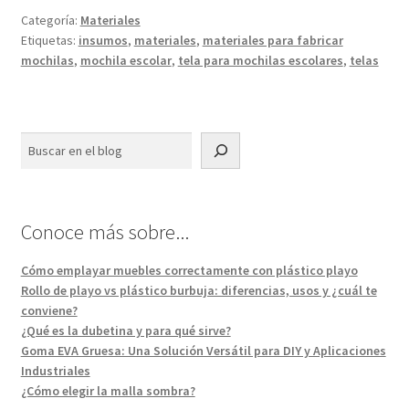
Categoría:
Materiales
Etiquetas:
insumos
,
materiales
,
materiales para fabricar
mochilas
,
mochila escolar
,
tela para mochilas escolares
,
telas
Buscar
Conoce más sobre...
Cómo emplayar muebles correctamente con plástico playo
Rollo de playo vs plástico burbuja: diferencias, usos y ¿cuál te
conviene?
¿Qué es la dubetina y para qué sirve?
Goma EVA Gruesa: Una Solución Versátil para DIY y Aplicaciones
Industriales
¿Cómo elegir la malla sombra?