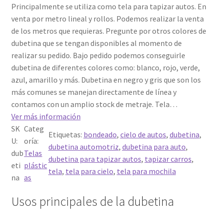
Principalmente se utiliza como tela para tapizar autos. En
5 en base
venta por metro lineal y rollos. Podemos realizar la venta
a
valoración
de los metros que requieras. Pregunte por otros colores de
de un
dubetina que se tengan disponibles al momento de
cliente
realizar su pedido. Bajo pedido podemos conseguirle
dubetina de diferentes colores como: blanco, rojo, verde,
azul, amarillo y más. Dubetina en negro y gris que son los
más comunes se manejan directamente de línea y
contamos con un amplio stock de metraje. Tela…
Ver más información
SK
Categ
Etiquetas:
bondeado
, 
cielo de autos
, 
dubetina
, 
U:
oría:
dubetina automotriz
, 
dubetina para auto
, 
dub
Telas
dubetina para tapizar autos
, 
tapizar carros
, 
eti
plástic
tela
, 
tela para cielo
, 
tela para mochila
na
as
Usos principales de la dubetina