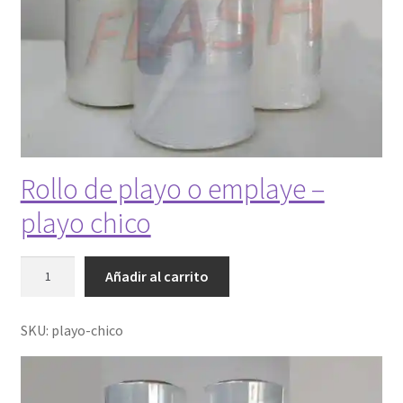
Rollo de playo o emplaye –
playo chico
R
Añadir al carrito
o
l
SKU:
playo-chico
l
o
d
e