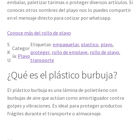
embalar, paletizar tarimas o proteger diversos artículos. Si
e
conoces otros nombres del playo nos lo puedes compartir
c
en el mensaje directo para cotizar por whatsapp.
i
o
Conoce más del rollo de playo
s
:
S
Etiquetas:
empaquetar
, 
plastico
, 
playo
, 
Categor
d
K
proteger
, 
rollo de emplaye
, 
rollo de playo
, 
ía:
Playo
e
U:
transporte
s
¿Qué es el plástico burbuja?
d
e
$
El plástico burbuja es una lámina de polietileno con
5
burbujas de aire que actúan como amortiguador contra
5
golpes y vibraciones. Es ideal para proteger productos
.
frágiles durante el transporte o almacenaje.
0
0
h