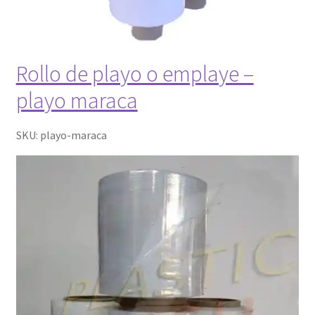
Rollo de playo o emplaye –
playo maraca
SKU:
playo-maraca