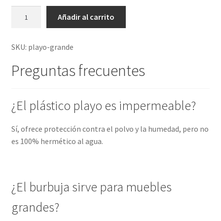
R
d
Añadir al carrito
o
a
l
d
SKU:
playo-grande
l
o
Preguntas frecuentes
d
e
p
¿El plástico playo es impermeable?
l
a
Sí, ofrece protección contra el polvo y la humedad, pero no
y
es 100% hermético al agua.
o
o
e
¿El burbuja sirve para muebles
m
p
grandes?
l