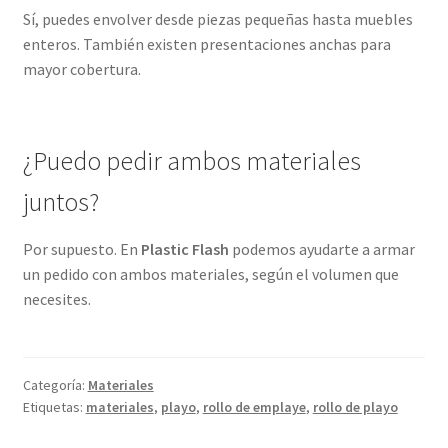
a
Sí, puedes envolver desde piezas pequeñas hasta muebles
y
enteros. También existen presentaciones anchas para
e
mayor cobertura.
c
a
n
t
¿Puedo pedir ambos materiales
i
juntos?
d
a
Por supuesto. En
Plastic Flash
podemos ayudarte a armar
d
un pedido con ambos materiales, según el volumen que
necesites.
Categoría:
Materiales
Etiquetas:
materiales
,
playo
,
rollo de emplaye
,
rollo de playo