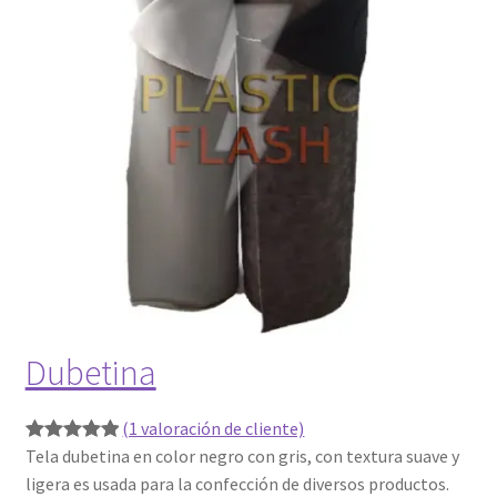
Dubetina
(1 valoración de cliente)
Tela dubetina en color negro con gris, con textura suave y
Valorado
1
ligera es usada para la confección de diversos productos.
con
5.00
de