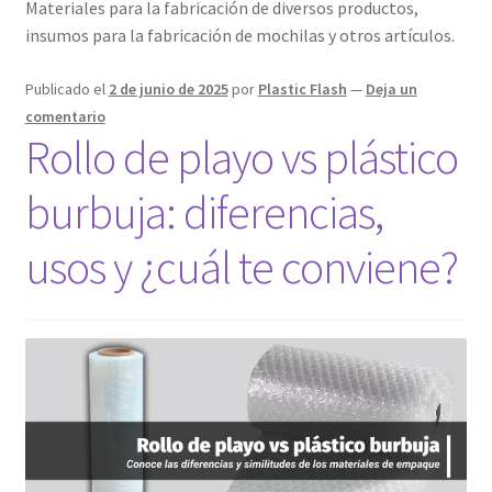
Materiales para la fabricación de diversos productos,
menú
Expandi
Telas
insumos para la fabricación de mochilas y otros artículos.
hijo
el
menú
Expandi
Mallas
Publicado el
2 de junio de 2025
por
Plastic Flash
—
Deja un
hijo
el
comentario
menú
Rollo de playo vs plástico
Contactel
hijo
burbuja: diferencias,
Hilos
usos y ¿cuál te conviene?
Playo