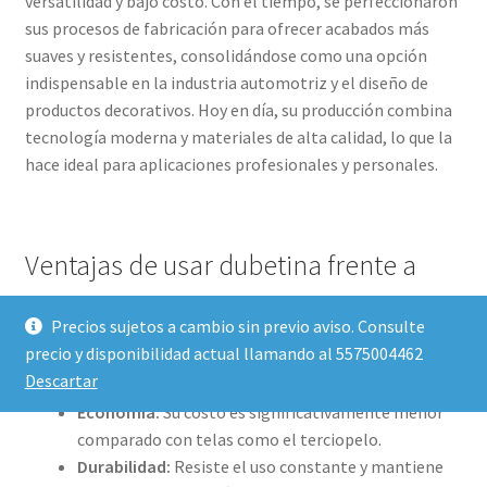
versatilidad y bajo costo. Con el tiempo, se perfeccionaron
sus procesos de fabricación para ofrecer acabados más
suaves y resistentes, consolidándose como una opción
indispensable en la industria automotriz y el diseño de
productos decorativos. Hoy en día, su producción combina
tecnología moderna y materiales de alta calidad, lo que la
hace ideal para aplicaciones profesionales y personales.
Ventajas de usar dubetina frente a
otras telas
Precios sujetos a cambio sin previo aviso. Consulte
precio y disponibilidad actual llamando al 5575004462
La dubetina destaca por las siguientes ventajas:
Descartar
Economía:
Su costo es significativamente menor
comparado con telas como el terciopelo.
Durabilidad:
Resiste el uso constante y mantiene