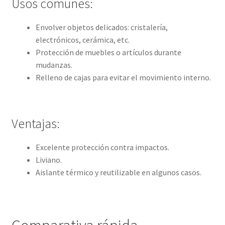
Usos comunes:
a
s
Envolver objetos delicados: cristalería,
t
electrónicos, cerámica, etc.
a
Protección de muebles o artículos durante
$
mudanzas.
2
Relleno de cajas para evitar el movimiento interno.
2
0
.
0
Ventajas:
0
Excelente protección contra impactos.
Liviano.
Aislante térmico y reutilizable en algunos casos.