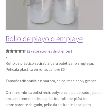
Rollo de playo o emplaye
(2 valoraciones de clientes)
R
–
Valorado
2
a
Rollo de plástico estirable para paletizar o emplayar.
con
4.50
n
Película plástica en rollo, calibre 80.
de 5 en
g
base a
Tamaños disponibles: maraca, chico, mediano y grande.
o
valoracione
d
s de
Otros nombres: polistrech, polystrech, paletizador, papel
e
clientes
antiadherente, película plástica, rollo de plástico
p
transparente delgado, película estirable. Ideal para
r