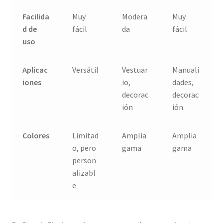
Facilida
Muy
Modera
Muy
d de
fácil
da
fácil
uso
Aplicac
Versátil
Vestuar
Manuali
iones
io,
dades,
decorac
decorac
ión
ión
Colores
Limitad
Amplia
Amplia
o, pero
gama
gama
person
alizabl
e